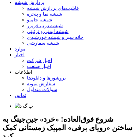
پردازش شیشه
قابلیت‌های پردازش شیشه
شیشه نما و پنجره
شیشه جامبو
شیشه درب فریزر
شیشه ایمنی و تزئینی
خانه سبز و شیشه خورشیدی
شیشه سفارشی
موارد
اخبار
اخبار شرکت
اخبار صنعت
اطلاعات
بروشورها و دانلودها
سفارش نمونه
سوالات متداول
تماس
شروع فوق‌العاده! «خرد» جین‌جینگ به
ساختن «رویای برفی» المپیک زمستانی کمک
کرد