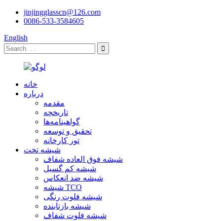
jinjingglasscn@126.com
0086-533-3584605
English
خانه
درباره
مقدمه
تاریخچه
گواهینامه‌ها
تحقیق و توسعه
تور کارخانه
شیشه تخت
شیشه فوق العاده شفاف
شیشه کم گسیل
شیشه ضد انعکاس
شیشه TCO
شیشه فلوت رنگی
شیشه بازتابنده
شیشه فلوت شفاف