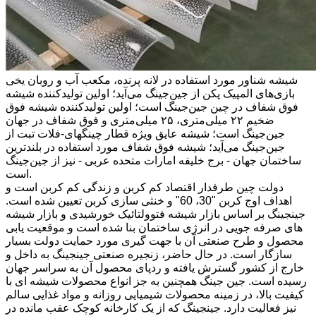
شیشه شناور مورد استفاده در لانه پرنده، مکعب آب و روبان یخی
بازی‌های المپیک پکن از جین‌جینگ می‌آید؛ اولین تولیدکننده شیشه
فوق شفاف در چین جین‌جینگ است؛ اولین تولیدکننده شیشه فوق
ضخیم ۲۲ میلی‌متری، ۲۵ میلی‌متری و فوق شفاف در جهان
جین‌جینگ است؛ شیشه عایق ویژه قطار چینگهای-فلات تبت از
جین‌جینگ می‌آید؛ شیشه فوق شفاف مورد استفاده در بلندترین
ساختمان جهان - برج خلیفه امارات متحده عربی - نیز از جین‌جینگ
است.
دولت چین طرفدار اقتصاد کم کربن و زندگی کم کربن است و
اهداف اوج کربن "30، 60" و خنثی سازی کربن تعیین شده است.
جینجینگ بر اساس بازار شیشه فتوولتائیک خورشیدی و بازار شیشه
های صرفه جویی در انرژی ساختمان بنا شده است و موقعیت یابی
محصول و طرح صنعتی آن با جهت گیری مورد حمایت دولت بسیار
سازگار است. در حال حاضر، زنجیره صنعتی جینجینگ به داخل و
خارج از کشور گسترش یافته و ردپای محصول آن به سراسر جهان
رسیده است. جین جینگ همچنین به جز انواع محصولات شیشه ای با
کیفیت بالا، در زمینه محصولات شیمیایی روزانه و مواد غذایی سالم
نیز فعالیت دارد. جینجینگ که از یک کارخانه کوچک عقب مانده در