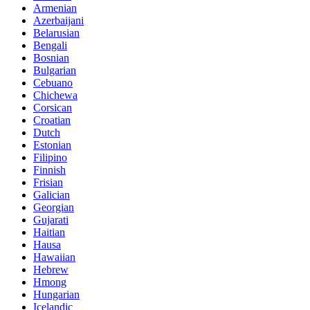
Armenian
Azerbaijani
Belarusian
Bengali
Bosnian
Bulgarian
Cebuano
Chichewa
Corsican
Croatian
Dutch
Estonian
Filipino
Finnish
Frisian
Galician
Georgian
Gujarati
Haitian
Hausa
Hawaiian
Hebrew
Hmong
Hungarian
Icelandic