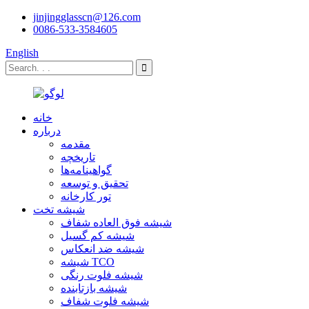
jinjingglasscn@126.com
0086-533-3584605
English
خانه
درباره
مقدمه
تاریخچه
گواهینامه‌ها
تحقیق و توسعه
تور کارخانه
شیشه تخت
شیشه فوق العاده شفاف
شیشه کم گسیل
شیشه ضد انعکاس
شیشه TCO
شیشه فلوت رنگی
شیشه بازتابنده
شیشه فلوت شفاف