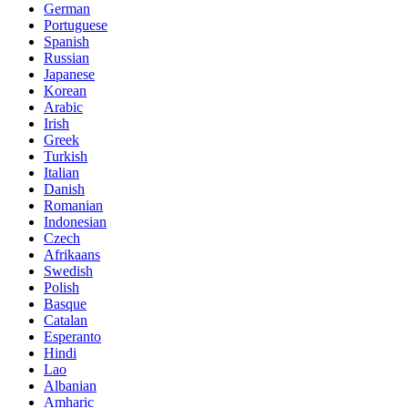
German
Portuguese
Spanish
Russian
Japanese
Korean
Arabic
Irish
Greek
Turkish
Italian
Danish
Romanian
Indonesian
Czech
Afrikaans
Swedish
Polish
Basque
Catalan
Esperanto
Hindi
Lao
Albanian
Amharic