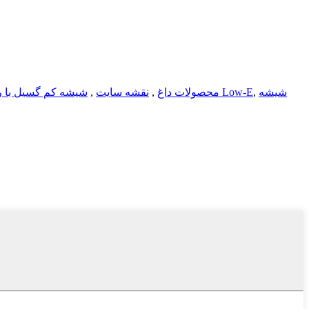
شیشه
,
شیشه دو لایه نقره‌ای با پوشش Low-E
محصولات داغ
,
نقشه سایت
,
شیشه کم گسیل با 