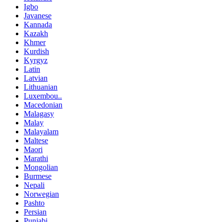
Igbo
Javanese
Kannada
Kazakh
Khmer
Kurdish
Kyrgyz
Latin
Latvian
Lithuanian
Luxembou..
Macedonian
Malagasy
Malay
Malayalam
Maltese
Maori
Marathi
Mongolian
Burmese
Nepali
Norwegian
Pashto
Persian
Punjabi