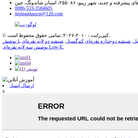
0086-533-3584605
jinjingglasscn@126.com
© کپی‌رایت - ۲۰۱۰-۲۰۲۶: تمامی حقوق محفوظ است.
یل
,
شیشه دوجداره نقره‌ای کم‌گسیل
,
,
پوشش سه لایه نقره‌ای Low-E
ارسال ایمیل
x